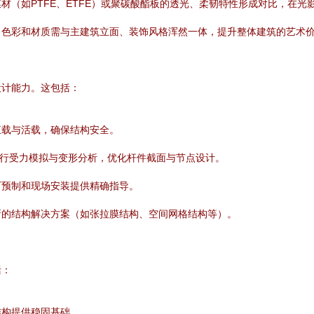
材（如PTFE、ETFE）或聚碳酸酯板的透光、柔韧特性形成对比，在光
、色彩和材质需与主建筑立面、装饰风格浑然一体，提升整体建筑的艺术
设计能力。这包括：
恒载与活载，确保结构安全。
进行受力模拟与变形分析，优化杆件截面与节点设计。
厂预制和现场安装提供精确指导。
新的结构解决方案（如张拉膜结构、空间网格结构等）。
括：
结构提供稳固基础。